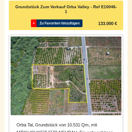
Grundstück Zum Verkauf Orba Valley - Ref
E10046-
1
133.000 €
+
Zu Favoriten hinzufügen
Orba Tal, Grundstück von 10.531 Qm, mit